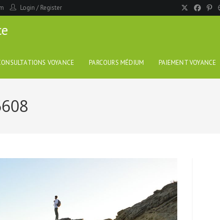
om
Login
/
Register
ce
CONSULTATIONS VOYANCE
PARCOURS MÉDIUM
PAIEMENT VOYANCE
5608