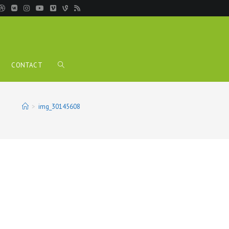
CONTACT
TOGGLE
WEBSITE
>
img_30145608
SEARCH