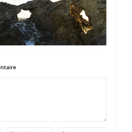
ntaire
Enter
Saisir