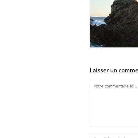
Laisser un comme
Comment
Enter