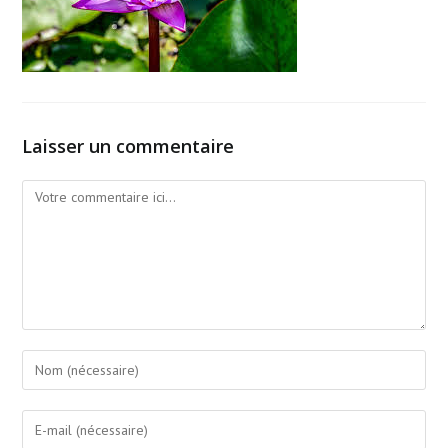
Laisser un commentaire
Comment
Enter
your
name
Enter
or