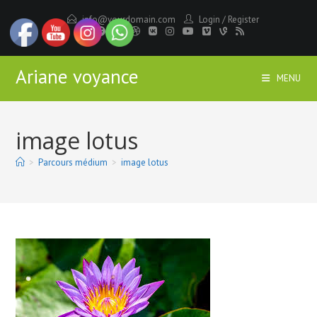
Skip
info@yourdomain.com
Login
/
Register
to
content
Ariane voyance
MENU
image lotus
>
Parcours médium
>
image lotus