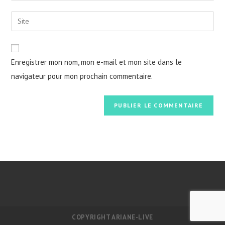
your
username
email
Saisir
to
address
l’URL
comment
to
de
comment
votre
Enregistrer mon nom, mon e-mail et mon site dans le
site
navigateur pour mon prochain commentaire.
(facultatif)
COPYRIGHT ARIANE-LIVE