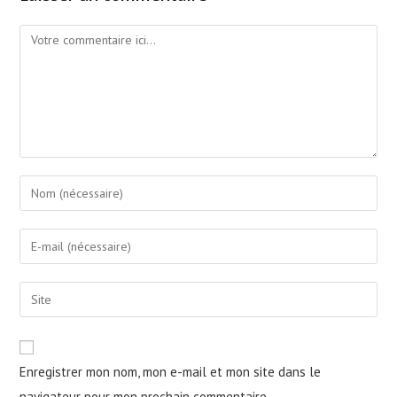
Comment
Enter
your
name
Enter
or
your
username
email
Saisir
to
address
l’URL
comment
to
de
comment
votre
Enregistrer mon nom, mon e-mail et mon site dans le
site
navigateur pour mon prochain commentaire.