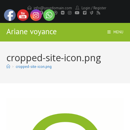
Skip
info@yourdomain.com
Login
/
Register
to
content
Ariane voyance
MENU
cropped-site-icon.png
>
cropped-site-icon.png