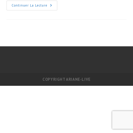
publication :
Elementor
Continuer La Lecture
#83
COPYRIGHT ARIANE-LIVE