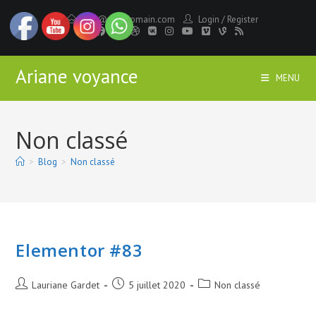
Skip
info@yourdomain.com
Login
/
Register
to
content
Ariane voyance
MENU
Non classé
>
Blog
>
Non classé
Elementor #83
Auteur/autrice
Publication
Post
Lauriane Gardet
5 juillet 2020
Non classé
de
publiée :
category:
la