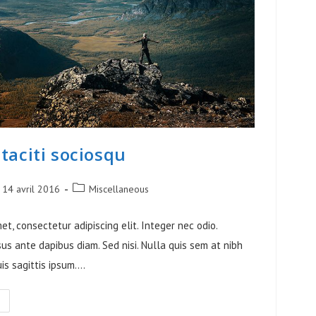
taciti sociosqu
lication
Post
14 avril 2016
Miscellaneous
liée :
category:
et, consectetur adipiscing elit. Integer nec odio.
sus ante dapibus diam. Sed nisi. Nulla quis sem at nibh
is sagittis ipsum.…
ass
tent