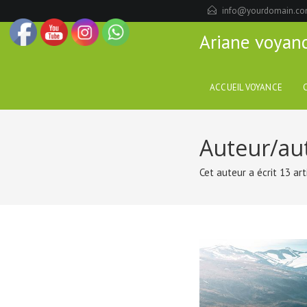
Skip
info@yourdomain.c
to
Ariane voyan
content
ACCUEIL VOYANCE
Auteur/aut
Cet auteur a écrit 13 art