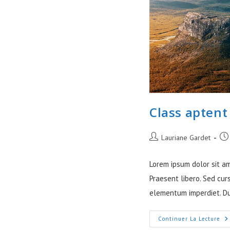
Class aptent 
Auteur/autrice
Pub
Lauriane Gardet
de
pub
la
Lorem ipsum dolor sit am
publication :
Praesent libero. Sed cur
elementum imperdiet. Du
Cl
Continuer La Lecture
Ap