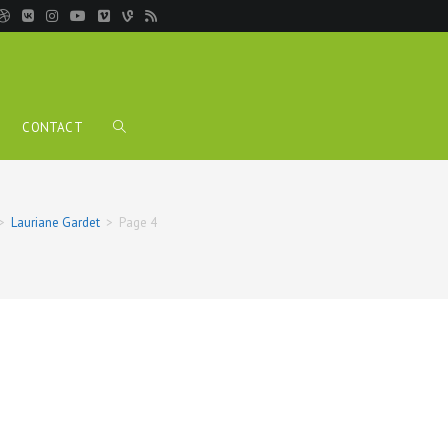
CONTACT
TOGGLE
WEBSITE
>
Lauriane Gardet
>
Page 4
SEARCH