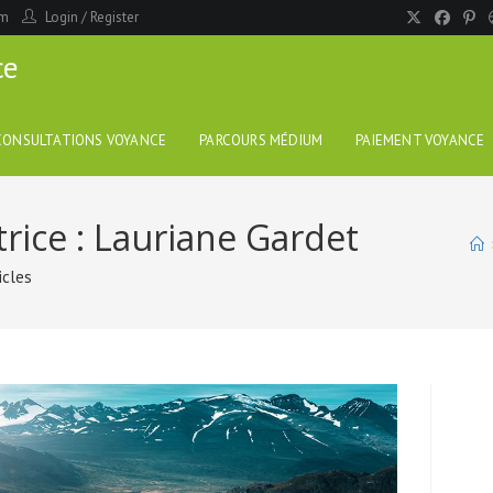
om
Login
/
Register
ce
CONSULTATIONS VOYANCE
PARCOURS MÉDIUM
PAIEMENT VOYANCE
rice :
Lauriane Gardet
icles