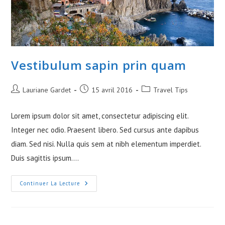
Vestibulum sapin prin quam
Auteur/autrice
Publication
Post
Lauriane Gardet
15 avril 2016
Travel Tips
de
publiée :
category:
la
Lorem ipsum dolor sit amet, consectetur adipiscing elit.
publication :
Integer nec odio. Praesent libero. Sed cursus ante dapibus
diam. Sed nisi. Nulla quis sem at nibh elementum imperdiet.
Duis sagittis ipsum.…
Vestibulum
Continuer La Lecture
Sapin
Prin
Quam