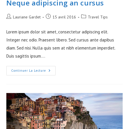
Neque adipiscing an cursus
Auteur/autrice
Publication
Post
Lauriane Gardet
15 avril 2016
Travel Tips
de
publiée :
category:
la
Lorem ipsum dolor sit amet, consectetur adipiscing elit.
publication :
Integer nec odio. Praesent libero. Sed cursus ante dapibus
diam. Sed nisi. Nulla quis sem at nibh elementum imperdiet.
Duis sagittis ipsum.…
Neque
Continuer La Lecture
Adipiscing
An
Cursus