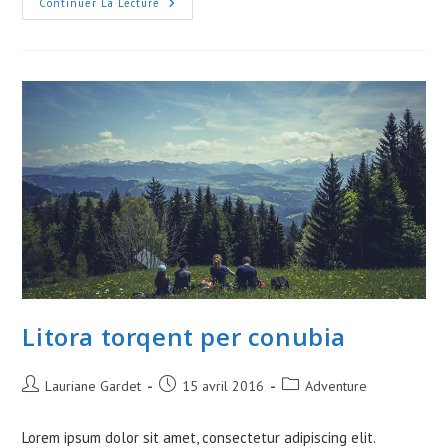
Praesent
Continuer La Lecture
Libro
Se
Cursus
Ante
Litora torqent per conubia
Auteur/autrice
Publication
Post
Lauriane Gardet
15 avril 2016
Adventure
de
publiée :
category:
la
Lorem ipsum dolor sit amet, consectetur adipiscing elit.
publication :