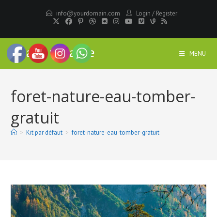
Skip
info@yourdomain.com
Login
/
Register
to
content
Ariane voyance
MENU
foret-nature-eau-tomber-
gratuit
>
Kit par défaut
>
foret-nature-eau-tomber-gratuit