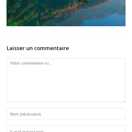
Laisser un commentaire
Comment
Enter
your
name
Enter