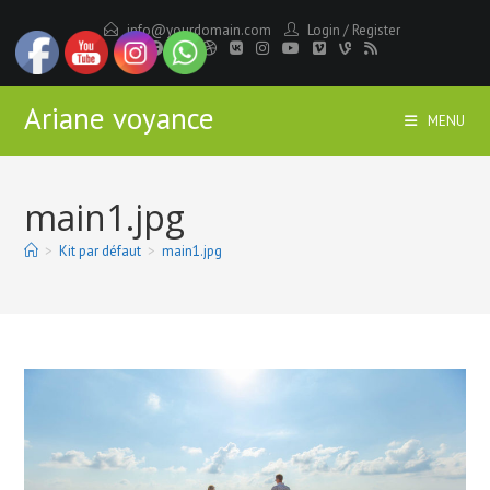
Skip
info@yourdomain.com
Login
/
Register
to
content
Ariane voyance
MENU
main1.jpg
>
Kit par défaut
>
main1.jpg