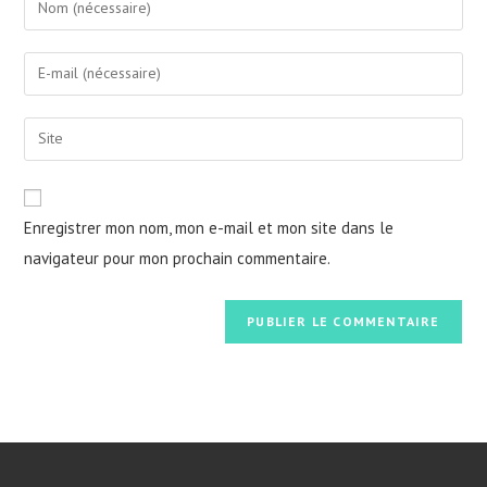
your
name
Enter
or
your
username
email
Saisir
to
address
l’URL
comment
to
de
comment
votre
Enregistrer mon nom, mon e-mail et mon site dans le
site
navigateur pour mon prochain commentaire.
(facultatif)